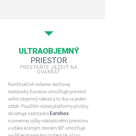
ULTRAOBJEMNÝ
PRIESTOR
PRESTAŇTE JAZDIŤ NA
DVAKRÁT
Konštrukčné riešenie skriňovej
nadstavby Eurobox umožňuje previesť
veľmi objemný náklad a to iba na jeden
záťah. Použitím nízkej platformy plošiny
dosahuje nadstavba
Eurobox
rozmernej výšky nákladového priestoru
a vďaka kolmým stenám 90° umožňuje
využiť jej maximálny potenciál až po