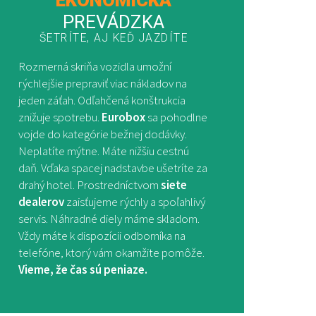
PREVÁDZKA
ŠETRÍTE, AJ KEĎ JAZDÍTE
Rozmerná skriňa vozidla umožní
rýchlejšie prepraviť viac nákladov na
jeden záťah. Odľahčená konštrukcia
znižuje spotrebu.
Eurobox
sa pohodlne
vojde do kategórie bežnej dodávky.
Neplatíte mýtne. Máte nižšiu cestnú
daň. Vďaka spacej nadstavbe ušetríte za
drahý hotel. Prostredníctvom
siete
dealerov
zaisťujeme rýchly a spoľahlivý
servis. Náhradné diely máme skladom.
Vždy máte k dispozícii odborníka na
telefóne, ktorý vám okamžite pomôže.
Vieme, že čas sú peniaze.