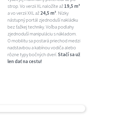
strop. Vo verzii XL naložíte až
19,5 m³
a vo verzii XXL až
24,5 m³
. Nízky
nástupný portál zjednoduší nakládku
bez ťažkej techniky. Voľba podlahy
zjednoduší manipuláciu s nákladom.
O mobilitu sa postará priechod medzi
nadstavbou a kabínou vodiča alebo
rôzne typy bočných dverí.
Stačí sa už
len dať na cestu!