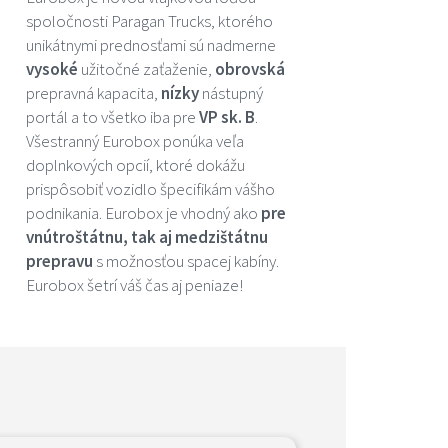
spoločnosti Paragan Trucks, ktorého
unikátnymi prednosťami sú nadmerne
vysoké
užitočné zaťaženie,
obrovská
prepravná kapacita,
nízky
nástupný
portál a to všetko iba pre
VP sk. B
.
Všestranný Eurobox ponúka veľa
doplnkových opcií, ktoré dokážu
prispôsobiť vozidlo špecifikám vášho
podnikania. Eurobox je vhodný ako
pre
vnútroštátnu, tak aj medzištátnu
prepravu
s možnosťou spacej kabíny.
Eurobox šetrí váš čas aj peniaze!