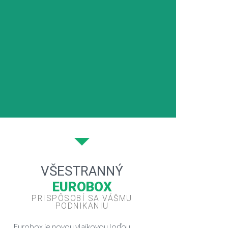
VŠESTRANNÝ
EUROBOX
PRISPÔSOBÍ SA VÁŠMU
PODNIKANIU
Eurobox je novou vlajkovou loďou