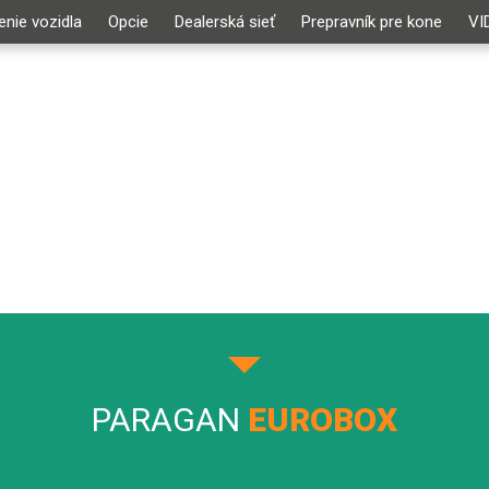
nie vozidla
Opcie
Dealerská sieť
Prepravník pre kone
VI
PARAGAN
EUROBOX