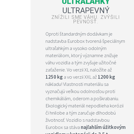
ULTRAĽAHKÝ
ULTRAPEVNÝ
ZNÍŽILI SME VÁHU. ZVÝŠILI
PEVNOSŤ.
Oproti štandardným dodávkam je
nadstavba Eurobox tvorená špeciálnym
ultraľahkým a vysoko odolným
materiálom, ktorý významne znižuje
váhu vozidla a tým zvyšuje užitočné
zaťaženie. Vo verzii XL naložíte až
1250 kg
a vo verzii XXL až
1200 kg
nákladu! Vlastnosti materiálu sa
vyznačujú veľkou odolnosťou proti
chemikáliám, oderom a poškrabaniu.
Ekologický materiál nepodlieha korózii
či hnilobe a tým zaručuje dlhodobú
životnosť. Vozidlo s nadstavbou
Eurobox sa stáva
najľahším úžitkovým